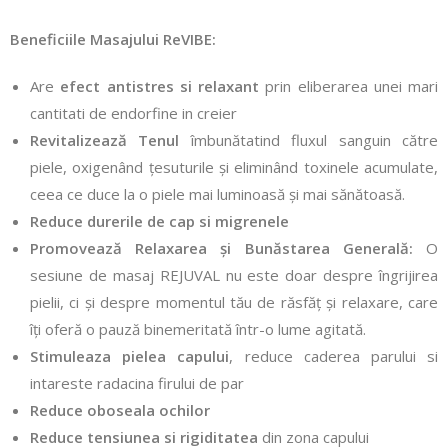
Beneficiile Masajului ReVIBE:
Are
efect antistres
si relaxant
prin eliberarea unei mari
cantitati de endorfine in creier
Revitalizează Tenul
îmbunătatind fluxul sanguin către
piele, oxigenând țesuturile și eliminând toxinele acumulate,
ceea ce duce la o piele mai luminoasă și mai sănătoasă.
Reduce durerile de cap si migrenele
Promovează Relaxarea și Bunăstarea Generală:
O
sesiune de masaj REJUVAL nu este doar despre îngrijirea
pielii, ci și despre momentul tău de răsfăț și relaxare, care
îți oferă o pauză binemeritată într-o lume agitată.
Stimuleaza pielea capului
, reduce caderea parului si
intareste radacina firului de par
Reduce oboseala ochilor
Reduce tensiunea si rigiditatea
din zona capului