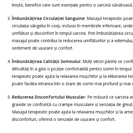
liniște, beneficii care sunt esențiale pentru o sarcină sănătoasă.
Îmbunătățirea Circulației Sanguine:
Masajul terapeutic poat
circulația sângelui în corp, inclusiv în membrele inferioare, und
umflături și disconfort în timpul sarcinii. Prin îmbunătățirea circ
masajul poate contribui la reducerea umflăturilor și a edemului
sentiment de ușurare și confort.
Îmbunătățirea Calității Somnului:
Mulți viitori părinți se con
dificultăți în a găsi o poziție confortabilă pentru somn în timpul 
terapeutic poate ajuta la relaxarea mușchilor și la eliberarea te
poate facilita intrarea într-o stare de somn mai profund și mai 
Reducerea Disconfortului Muscular:
Pe măsură ce sarcina a
gravide se confruntă cu crampe musculare și senzația de greuta
Masajul terapeutic poate ajuta la relaxarea mușchilor și la ame
disconforturi, oferind o senzație de ușurare și confort.