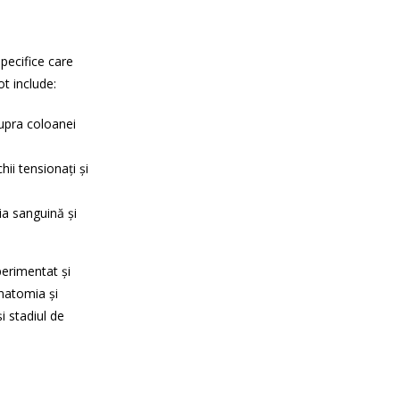
specifice care
ot include:
upra coloanei
ii tensionați și
ia sanguină și
perimentat și
anatomia și
și stadiul de