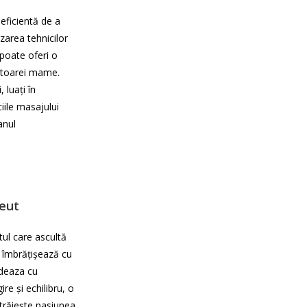
 eficientă de a
izarea tehnicilor
poate oferi o
iitoarei mame.
 luați în
iile masajului
anul
peut
tul care ascultă
 îmbrățișează cu
ideaza cu
ire și echilibru, o
i trăiește pasiunea