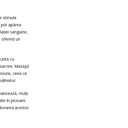
e stimula
e pot apărea
ulației sanguine,
, oferind un
fruntă cu
sarcinii. Masajul
nsiunii, ceea ce
odihnitor.
vansează, mulți
te în picioare.
liorarea acestor