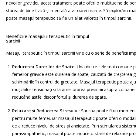
nevoilor gravidei, acest tratament poate oferi o multitudine de ben
starea de bine fizică și mentală a viitoarei mame. Să explorăm mai
poate masajul terapeutic să fie un aliat valoros în timpul sarcinii.
Beneficiile masajului terapeutic în timpul
sarcinii
Masajul terapeutic în timpul sarcinii vine cu o serie de beneficii im
Reducerea Durerilor de Spate:
Una dintre cele mai comune pl
femeilor gravide este durerea de spate, cauzată de creșterea gr
schimbările în centrul de greutate. Masajul terapeutic poate aju
mușchilor tensionați și la ameliorarea presiunii asupra coloanei
reducând astfel disconfortul și durerea de spate.
Relaxare și Reducerea Stresului:
Sarcina poate fi un moment
pentru multe femei, iar masajul terapeutic poate oferi o modali
de a reduce nivelul de stres și anxietate. Prin stimularea sistem
parasympathetic, masajul poate induce o stare de relaxare pro