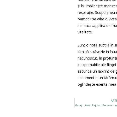
și își împlinește menirea
respirație. Scopul meu 
oamenii sa aiba o viata 
sanatoasa, plina de fr
vitalitate.
Sunt o notă subtilă în si
lumină străvezie în întu
necunoscut. În profunz
inexprimabile ale ființe
ascunde un labirint de g
sentimente, un tărâm 
oglindește esența mea 
ART