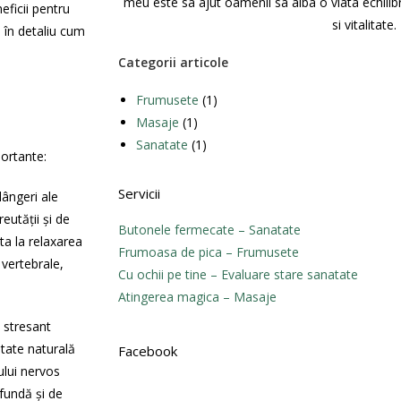
meu este sa ajut oamenii sa aiba o viata echili
eficii pentru
si vitalitate.
 în detaliu cum
Categorii articole
Frumusete
(1)
Masaje
(1)
Sanatate
(1)
portante:
Servicii
ângeri ale
eutății și de
Butonele fermecate – Sanatate
ta la relaxarea
Frumoasa de pica – Frumusete
 vertebrale,
Cu ochii pe tine – Evaluare stare sanatate
Atingerea magica – Masaje
 stresant
tate naturală
Facebook
ului nervos
fundă și de