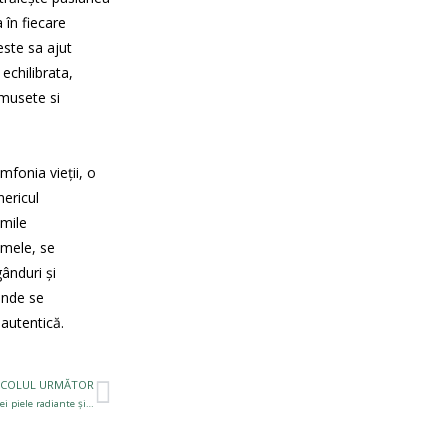
 în fiecare
este sa ajut
echilibrata,
umusete si
mfonia vieții, o
nericul
imile
i mele, se
ânduri și
unde se
autentică.
ICOLUL URMĂTOR
Masajul facial RejuVal: Secretul unei piele radiante și tineri