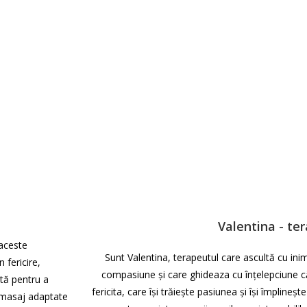
Valentina - te
 aceste
Sunt Valentina, terapeutul care ascultă cu in
 fericire,
compasiune și care ghideaza cu înțelepciune căt
ntă pentru a
fericita, care își trăiește pasiunea și își împlineș
de masaj adaptate