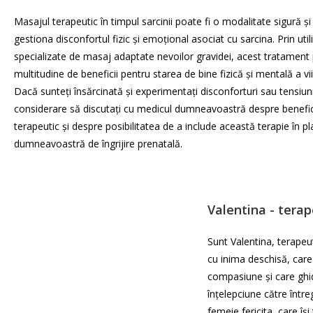
Masajul terapeutic în timpul sarcinii poate fi o modalitate sigură și
gestiona disconfortul fizic și emoțional asociat cu sarcina. Prin util
specializate de masaj adaptate nevoilor gravidei, acest tratament 
multitudine de beneficii pentru starea de bine fizică și mentală a v
Dacă sunteți însărcinată și experimentați disconforturi sau tensiuni,
considerare să discutați cu medicul dumneavoastră despre benefic
terapeutic și despre posibilitatea de a include această terapie în pl
dumneavoastră de îngrijire prenatală.
Valentina - tera
Sunt Valentina, terapeu
cu inima deschisă, care
compasiune și care gh
înțelepciune către întreg
femeie fericita, care îș