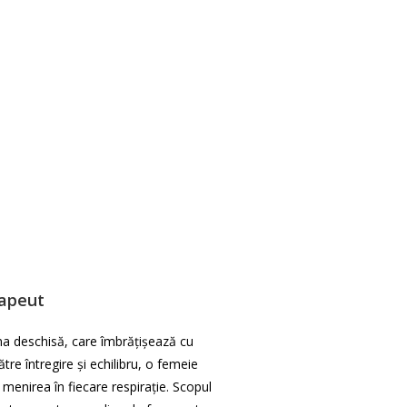
rapeut
ima deschisă, care îmbrățișează cu
re întregire și echilibru, o femeie
te menirea în fiecare respirație. Scopul